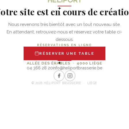
otre site est en cours de créati
✦
Nous revenons très bientôt avec un tout nouveau site.
En attendant, retrouvez-nous et réservez votre table ci-
dessous.
RÉSERVATIONS EN LIGNE
RÉSERVER UNE TABLE
✦
ALLÉE DES ÉRABLES · 4000 LIÈGE
04 366 28 20
info@heliportbrasserie.be
© 2026 HÉLIPORT BRASSERIE · LIÈGE