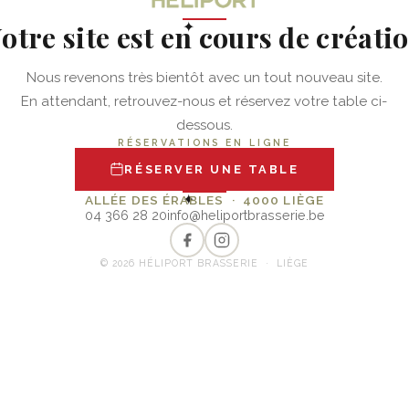
otre site est en cours de créati
✦
Nous revenons très bientôt avec un tout nouveau site.
En attendant, retrouvez-nous et réservez votre table ci-
dessous.
RÉSERVATIONS EN LIGNE
RÉSERVER UNE TABLE
✦
ALLÉE DES ÉRABLES · 4000 LIÈGE
04 366 28 20
info@heliportbrasserie.be
© 2026 HÉLIPORT BRASSERIE · LIÈGE