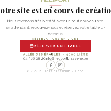
otre site est en cours de créati
✦
Nous revenons très bientôt avec un tout nouveau site.
En attendant, retrouvez-nous et réservez votre table ci-
dessous.
RÉSERVATIONS EN LIGNE
RÉSERVER UNE TABLE
✦
ALLÉE DES ÉRABLES · 4000 LIÈGE
04 366 28 20
info@heliportbrasserie.be
© 2026 HÉLIPORT BRASSERIE · LIÈGE