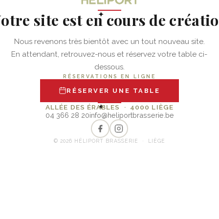
otre site est en cours de créati
✦
Nous revenons très bientôt avec un tout nouveau site.
En attendant, retrouvez-nous et réservez votre table ci-
dessous.
RÉSERVATIONS EN LIGNE
RÉSERVER UNE TABLE
✦
ALLÉE DES ÉRABLES · 4000 LIÈGE
04 366 28 20
info@heliportbrasserie.be
© 2026 HÉLIPORT BRASSERIE · LIÈGE