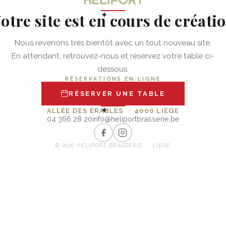
otre site est en cours de créati
✦
Nous revenons très bientôt avec un tout nouveau site.
En attendant, retrouvez-nous et réservez votre table ci-
dessous.
RÉSERVATIONS EN LIGNE
RÉSERVER UNE TABLE
✦
ALLÉE DES ÉRABLES · 4000 LIÈGE
04 366 28 20
info@heliportbrasserie.be
© 2026 HÉLIPORT BRASSERIE · LIÈGE