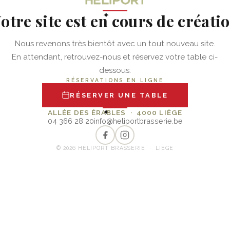
otre site est en cours de créati
✦
Nous revenons très bientôt avec un tout nouveau site.
En attendant, retrouvez-nous et réservez votre table ci-
dessous.
RÉSERVATIONS EN LIGNE
RÉSERVER UNE TABLE
✦
ALLÉE DES ÉRABLES · 4000 LIÈGE
04 366 28 20
info@heliportbrasserie.be
© 2026 HÉLIPORT BRASSERIE · LIÈGE