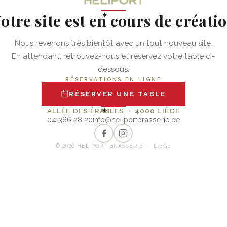
otre site est en cours de créati
✦
Nous revenons très bientôt avec un tout nouveau site.
En attendant, retrouvez-nous et réservez votre table ci-
dessous.
RÉSERVATIONS EN LIGNE
RÉSERVER UNE TABLE
✦
ALLÉE DES ÉRABLES · 4000 LIÈGE
04 366 28 20
info@heliportbrasserie.be
© 2026 HÉLIPORT BRASSERIE · LIÈGE