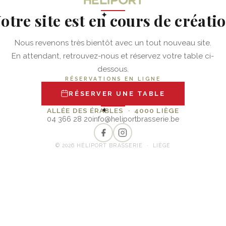
otre site est en cours de créati
✦
Nous revenons très bientôt avec un tout nouveau site.
En attendant, retrouvez-nous et réservez votre table ci-
dessous.
RÉSERVATIONS EN LIGNE
RÉSERVER UNE TABLE
✦
ALLÉE DES ÉRABLES · 4000 LIÈGE
04 366 28 20
info@heliportbrasserie.be
© 2026 HÉLIPORT BRASSERIE · LIÈGE