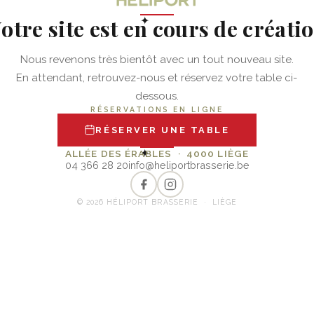
otre site est en cours de créati
✦
Nous revenons très bientôt avec un tout nouveau site.
En attendant, retrouvez-nous et réservez votre table ci-
dessous.
RÉSERVATIONS EN LIGNE
RÉSERVER UNE TABLE
✦
ALLÉE DES ÉRABLES · 4000 LIÈGE
04 366 28 20
info@heliportbrasserie.be
© 2026 HÉLIPORT BRASSERIE · LIÈGE