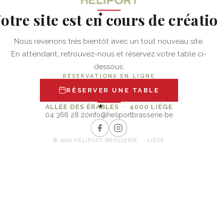
otre site est en cours de créati
✦
Nous revenons très bientôt avec un tout nouveau site.
En attendant, retrouvez-nous et réservez votre table ci-
dessous.
RÉSERVATIONS EN LIGNE
RÉSERVER UNE TABLE
✦
ALLÉE DES ÉRABLES · 4000 LIÈGE
04 366 28 20
info@heliportbrasserie.be
© 2026 HÉLIPORT BRASSERIE · LIÈGE