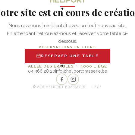
otre site est en cours de créati
✦
Nous revenons très bientôt avec un tout nouveau site.
En attendant, retrouvez-nous et réservez votre table ci-
dessous.
RÉSERVATIONS EN LIGNE
RÉSERVER UNE TABLE
✦
ALLÉE DES ÉRABLES · 4000 LIÈGE
04 366 28 20
info@heliportbrasserie.be
© 2026 HÉLIPORT BRASSERIE · LIÈGE