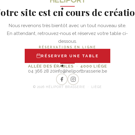
otre site est en cours de créati
✦
Nous revenons très bientôt avec un tout nouveau site.
En attendant, retrouvez-nous et réservez votre table ci-
dessous.
RÉSERVATIONS EN LIGNE
RÉSERVER UNE TABLE
✦
ALLÉE DES ÉRABLES · 4000 LIÈGE
04 366 28 20
info@heliportbrasserie.be
© 2026 HÉLIPORT BRASSERIE · LIÈGE