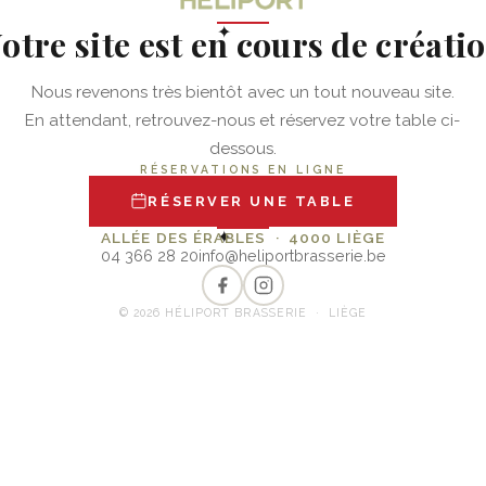
otre site est en cours de créati
✦
Nous revenons très bientôt avec un tout nouveau site.
En attendant, retrouvez-nous et réservez votre table ci-
dessous.
RÉSERVATIONS EN LIGNE
RÉSERVER UNE TABLE
✦
ALLÉE DES ÉRABLES · 4000 LIÈGE
04 366 28 20
info@heliportbrasserie.be
© 2026 HÉLIPORT BRASSERIE · LIÈGE