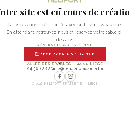
otre site est en cours de créati
✦
Nous revenons très bientôt avec un tout nouveau site.
En attendant, retrouvez-nous et réservez votre table ci-
dessous.
RÉSERVATIONS EN LIGNE
RÉSERVER UNE TABLE
✦
ALLÉE DES ÉRABLES · 4000 LIÈGE
04 366 28 20
info@heliportbrasserie.be
© 2026 HÉLIPORT BRASSERIE · LIÈGE