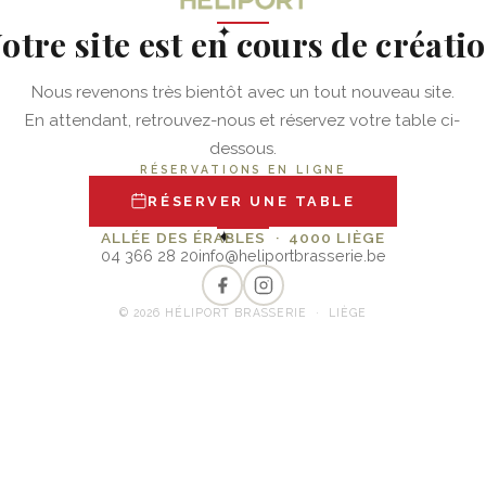
otre site est en cours de créati
✦
Nous revenons très bientôt avec un tout nouveau site.
En attendant, retrouvez-nous et réservez votre table ci-
dessous.
RÉSERVATIONS EN LIGNE
RÉSERVER UNE TABLE
✦
ALLÉE DES ÉRABLES · 4000 LIÈGE
04 366 28 20
info@heliportbrasserie.be
© 2026 HÉLIPORT BRASSERIE · LIÈGE