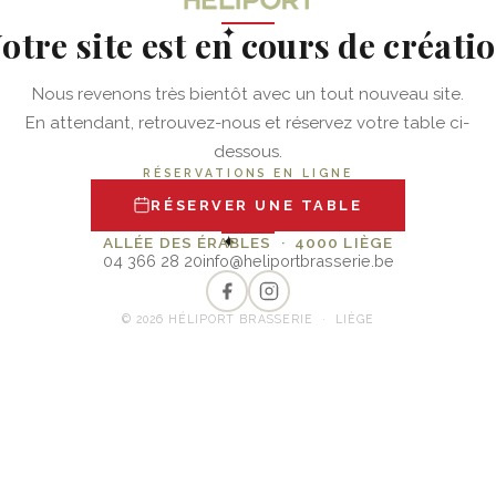
otre site est en cours de créati
✦
Nous revenons très bientôt avec un tout nouveau site.
En attendant, retrouvez-nous et réservez votre table ci-
dessous.
RÉSERVATIONS EN LIGNE
RÉSERVER UNE TABLE
✦
ALLÉE DES ÉRABLES · 4000 LIÈGE
04 366 28 20
info@heliportbrasserie.be
© 2026 HÉLIPORT BRASSERIE · LIÈGE