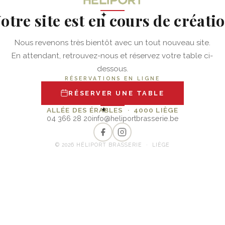
otre site est en cours de créati
✦
Nous revenons très bientôt avec un tout nouveau site.
En attendant, retrouvez-nous et réservez votre table ci-
dessous.
RÉSERVATIONS EN LIGNE
RÉSERVER UNE TABLE
✦
ALLÉE DES ÉRABLES · 4000 LIÈGE
04 366 28 20
info@heliportbrasserie.be
© 2026 HÉLIPORT BRASSERIE · LIÈGE