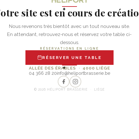
otre site est en cours de créati
✦
Nous revenons très bientôt avec un tout nouveau site.
En attendant, retrouvez-nous et réservez votre table ci-
dessous.
RÉSERVATIONS EN LIGNE
RÉSERVER UNE TABLE
✦
ALLÉE DES ÉRABLES · 4000 LIÈGE
04 366 28 20
info@heliportbrasserie.be
© 2026 HÉLIPORT BRASSERIE · LIÈGE