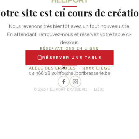
otre site est en cours de créati
✦
Nous revenons très bientôt avec un tout nouveau site.
En attendant, retrouvez-nous et réservez votre table ci-
dessous.
RÉSERVATIONS EN LIGNE
RÉSERVER UNE TABLE
✦
ALLÉE DES ÉRABLES · 4000 LIÈGE
04 366 28 20
info@heliportbrasserie.be
© 2026 HÉLIPORT BRASSERIE · LIÈGE