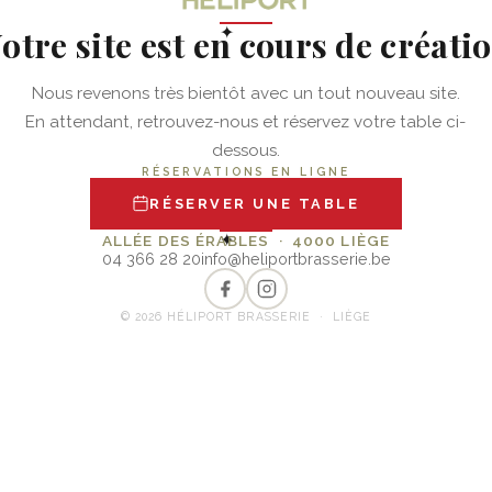
otre site est en cours de créati
✦
Nous revenons très bientôt avec un tout nouveau site.
En attendant, retrouvez-nous et réservez votre table ci-
dessous.
RÉSERVATIONS EN LIGNE
RÉSERVER UNE TABLE
✦
ALLÉE DES ÉRABLES · 4000 LIÈGE
04 366 28 20
info@heliportbrasserie.be
© 2026 HÉLIPORT BRASSERIE · LIÈGE