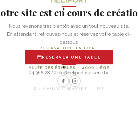
otre site est en cours de créati
✦
Nous revenons très bientôt avec un tout nouveau site.
En attendant, retrouvez-nous et réservez votre table ci-
dessous.
RÉSERVATIONS EN LIGNE
RÉSERVER UNE TABLE
✦
ALLÉE DES ÉRABLES · 4000 LIÈGE
04 366 28 20
info@heliportbrasserie.be
© 2026 HÉLIPORT BRASSERIE · LIÈGE