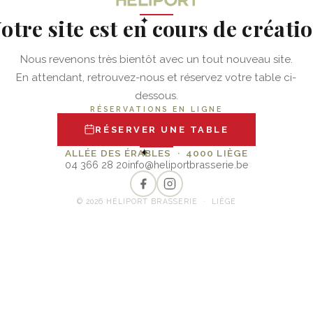
otre site est en cours de créati
✦
Nous revenons très bientôt avec un tout nouveau site.
En attendant, retrouvez-nous et réservez votre table ci-
dessous.
RÉSERVATIONS EN LIGNE
RÉSERVER UNE TABLE
✦
ALLÉE DES ÉRABLES · 4000 LIÈGE
04 366 28 20
info@heliportbrasserie.be
© 2026 HÉLIPORT BRASSERIE · LIÈGE