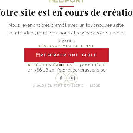
otre site est en cours de créati
✦
Nous revenons très bientôt avec un tout nouveau site.
En attendant, retrouvez-nous et réservez votre table ci-
dessous.
RÉSERVATIONS EN LIGNE
RÉSERVER UNE TABLE
✦
ALLÉE DES ÉRABLES · 4000 LIÈGE
04 366 28 20
info@heliportbrasserie.be
© 2026 HÉLIPORT BRASSERIE · LIÈGE